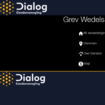
Grev Wedels
home
88 selveierleiligh
location_on
Drammen
roofing
Oxer Eiendom
paid
Solgt