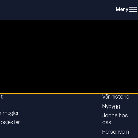
tt
Vår historie
Nybygg
n megler
Jobbe hos
rosjekter
oss
Personvern