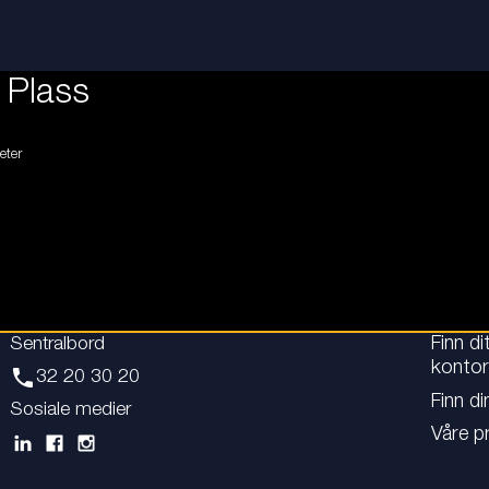
 Plass
eter
Sentralbord
Finn di
kontor
phone
32 20 30 20
Finn di
Sosiale medier
Våre p