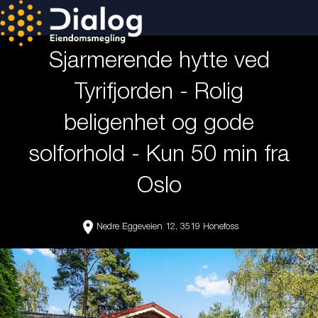
Sjarmerende hytte ved
Tyrifjorden - Rolig
beligenhet og gode
solforhold - Kun 50 min fra
Oslo
location_on
Nedre Eggeveien 12, 3519 Hønefoss