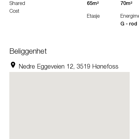
Shared
65m²
70m²
Cost
Etasje
Energim
G - rod
Beliggenhet
location_on
Nedre Eggeveien 12, 3519 Hønefoss